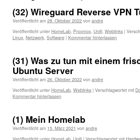
(32) Wireguard Reverse VPN Tu
Veröffentlicht am
28. Oktober 2022
von
andre
Veröffentlicht unter
HomeLab
,
Proxmox
,
Unifi
,
Weblinks
|
Versch
Linux
,
Netzwerk
,
Software
|
Kommentar hinterlassen
(31) Was zu tun mit einem fris
Ubuntu Server
Veröffentlicht am
26. Oktober 2022
von
andre
Veröffentlicht unter
HomeLab
,
Weblinks
|
Verschlagwortet mit
Do
Kommentar hinterlassen
(1) Mein Homelab
Veröffentlicht am
15. März 2021
von
andre
Veröffentlicht unter
HomeLab
,
Unifi
|
Verschlagwortet mit
Hardw